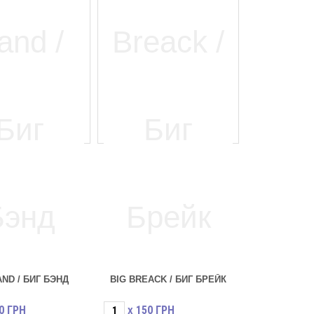
AND / БИГ БЭНД
BIG BREACK / БИГ БРЕЙК
0
ГРН
150
ГРН
X