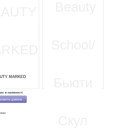
UTY MARKED
ає в наявності
мовити дзвінок
емає