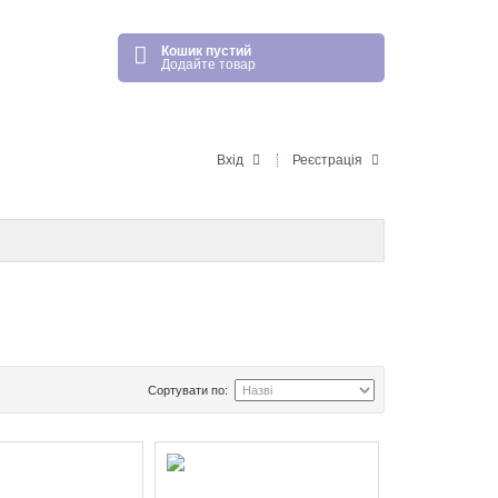
Кошик пустий
Додайте товар
Вхід
Реєстрація
Сортувати по: