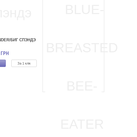
NDER/БИГ СПЭНДЭ
BIG SQUEEZE / БИГ СКУИЗ
ГРН
Немає в наявності
Замовити дзвінок
За 1 клік
Арт. -
Наявність: Немає
)