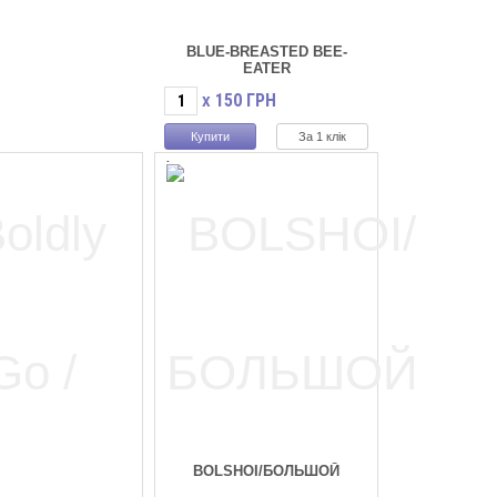
BLUE-BREASTED BEE-
EATER
150
ГРН
X
За 1 клік
Арт. -
Наявність:
(5)
BOLSHOI/БОЛЬШОЙ