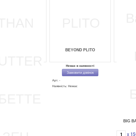
BEYOND PLITO
Немає в наявності
Замовити дзвінок
Арт. -
Наявність: Немає
BIG B
15
X