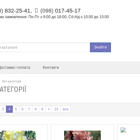
0)
832-25-41,
(098)
017-45-17
о замовлення: Пн-Пт з 9:00 до 18:00, Сб-Нд з 10:00 до 15:00
Знайти
Доставка і оплата
Контакти
Всі категорії
АТЕГОРІЇ
3
4
5
6
7
8
9
»
23
все