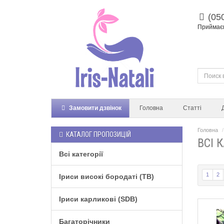
(05
Приймаєм
Замовити дзвінок
Головна
Статті
Головна
КАТАЛОГ ПРОПОЗИЦІЙ
ВСІ К
Всі категорії
1
2
Іриси високі бородаті (TB)
Іриси карликові (SDB)
Багаторічники