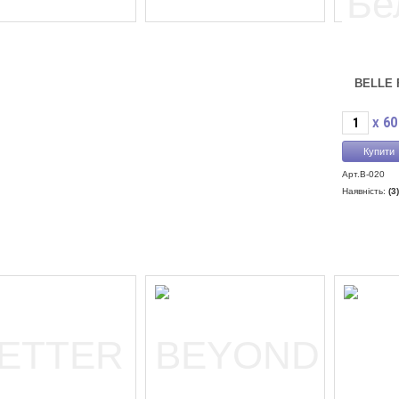
BELLE 
60
X
Арт.B-020
Наявність:
(3