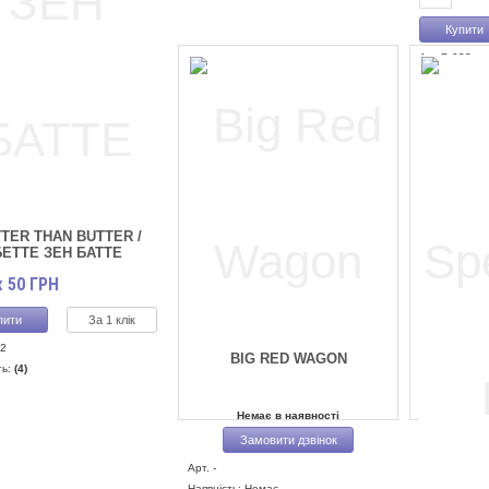
Арт.B-023
Наявність:
(3
TER THAN BUTTER /
БЕТТЕ ЗЕН БАТТЕ
50
ГРН
X
За 1 клік
2
BIG RED WAGON
ть:
(4)
Немає в наявності
Замовити дзвінок
Арт. -
Наявність: Немає