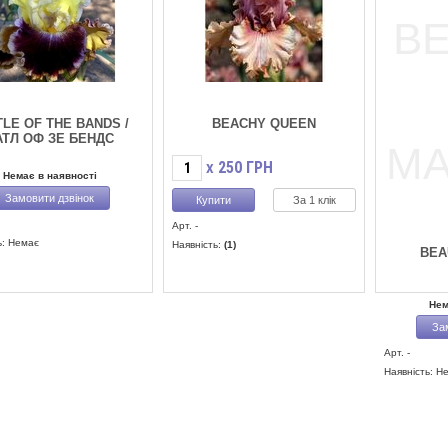
TLE OF THE BANDS /
BEACHY QUEEN
АТЛ ОФ ЗЕ БЕНДС
250
ГРН
X
Немає в наявності
Замовити дзвінок
За 1 клік
Арт. -
ь: Немає
Наявність:
(1)
BEA
Нем
За
Арт. -
Наявність: Н