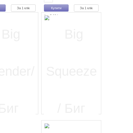
За 1 клік
За 1 клік
Арт.B-024
)
Наявність:
(4)