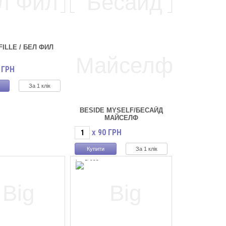
FILLE / БЕЛ ФИЛ
ГРН
За 1 клік
)
BESIDE MYSELF/БЕСАЙД
МАЙСЕЛФ
90
ГРН
X
За 1 клік
Арт.B-033
Наявність:
(3)