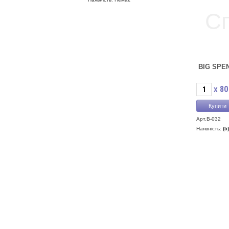
BIG SPE
80
X
Арт.B-032
Наявність:
(5