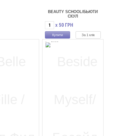
BEAUTY SCHOOL/БЬЮТИ
СКУЛ
50
ГРН
X
За 1 клік
Арт.B032
Наявність:
(5)