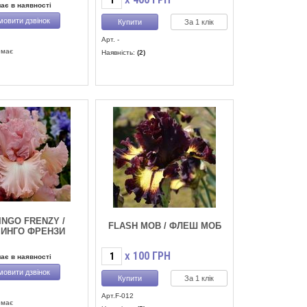
X
ає в наявності
мовити дзвінок
За 1 клік
Арт. -
емає
Наявність:
(2)
INGO FRENZY /
FLASH MOB / ФЛЕШ МОБ
ИНГО ФРЕНЗИ
100
ГРН
X
ає в наявності
мовити дзвінок
За 1 клік
Арт.F-012
емає