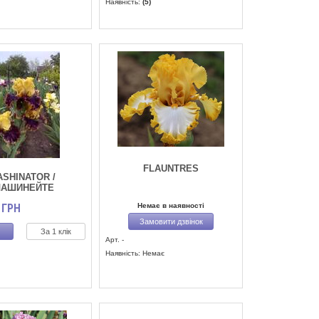
Наявність:
(5)
FLAUNTRES
ASHINATOR /
АШИНЕЙТЕ
Немає в наявності
ГРН
Замовити дзвінок
За 1 клік
Арт. -
Наявність: Немає
)