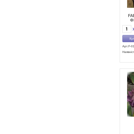
FA
Ф
Арт.F-0
Наявніс