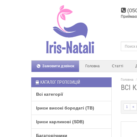
(05
Приймаєм
Замовити дзвінок
Головна
Статті
Головна
КАТАЛОГ ПРОПОЗИЦІЙ
ВСІ К
Всі категорії
1
«
Іриси високі бородаті (TB)
Іриси карликові (SDB)
Багаторічники