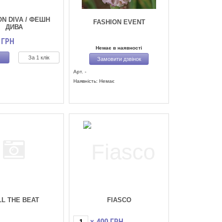
ON DIVA / ФЕШН
FASHION EVENT
ДИВА
ГРН
Немає в наявності
За 1 клік
Замовити дзвінок
Арт. -
)
Наявність: Немає
LL THE BEAT
FIASCO
400
ГРН