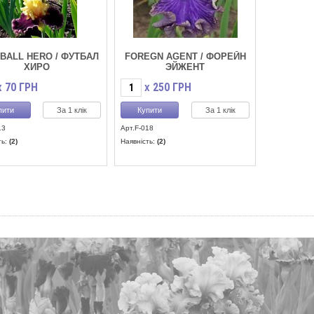
BALL HERO / ФУТБАЛ
FOREGN AGENT / ФОРЕЙН
ХИРО
ЭЙЖЕНТ
70
ГРН
250
ГРН
X
X
За 1 клік
За 1 клік
13
Арт.F-018
ть:
(2)
Наявність:
(2)