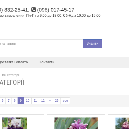
0)
832-25-41,
(098)
017-45-17
о замовлення: Пн-Пт з 9:00 до 18:00, Сб-Нд з 10:00 до 15:00
Знайти
Доставка і оплата
Контакти
Всі категорії
АТЕГОРІЇ
6
7
8
9
10
11
12
»
23
все