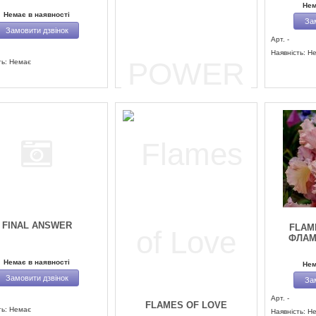
Нем
Немає в наявності
За
Замовити дзвінок
Арт. -
Наявність: Н
ть: Немає
FEEL THE POWER
Немає в наявності
Замовити дзвінок
Арт. -
Наявність: Немає
FINAL ANSWER
FLAM
ФЛАМ
Немає в наявності
Нем
Замовити дзвінок
За
Арт. -
FLAMES OF LOVE
ть: Немає
Наявність: Н