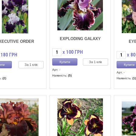
EXPLODING GALAXY
XECUTIVE ORDER
EYE
100
ГРН
X
180
ГРН
80
X
За 1 клік
За 1 клік
Арт. -
Арт. -
Наявність:
(5)
ь:
(2)
Наявність:
(1