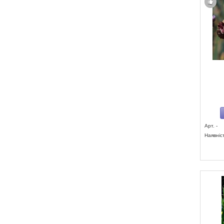
Арт. -
Наявніс