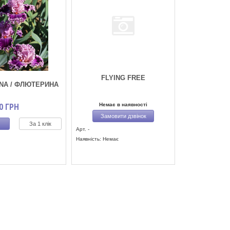
FLYING FREE
NA / ФЛЮТЕРИНА
Немає в наявності
0
ГРН
Замовити дзвінок
За 1 клік
Арт. -
Наявність: Немає
)