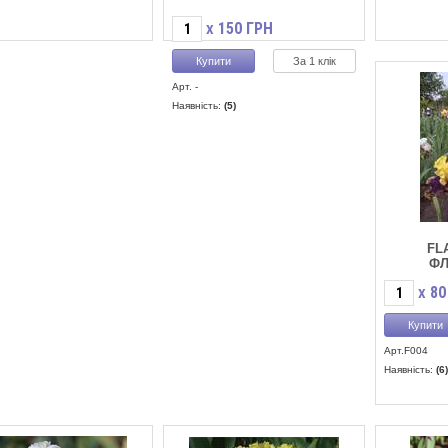
150
ГРН
X
За 1 клік
Арт. -
Наявність:
(5)
FL
ФЛ
80
X
Арт.F004
Наявність:
(6