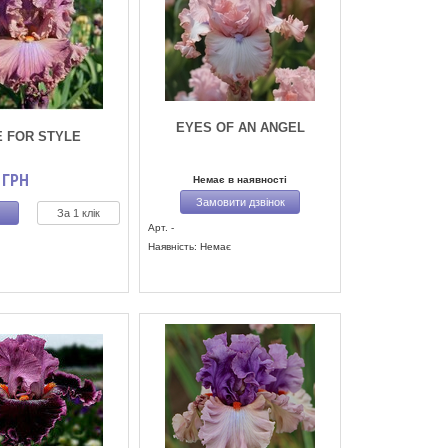
EYES OF AN ANGEL
 FOR STYLE
ГРН
Немає в наявності
Замовити дзвінок
За 1 клік
Арт. -
Наявність: Немає
)