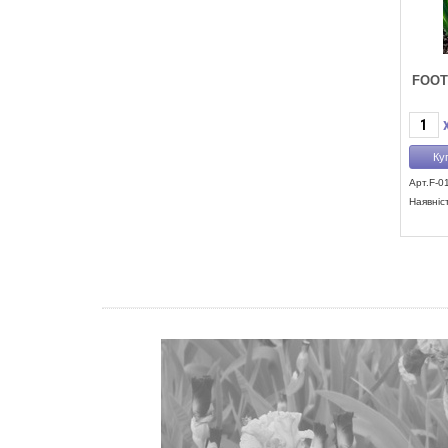
FOOT
Арт.F-0
Наявніс