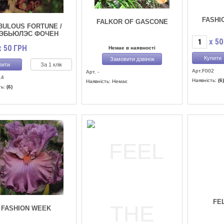
FASHI
FALKOR OF GASCONE
BULOUS FORTUNE /
ЭБЬЮЛЭС ФОЧЕН
50
X
50
ГРН
X
Немає в наявності
Замовити дзвінок
За 1 клік
Арт.F002
Арт. -
14
Наявність:
(6
Наявність: Немає
ть:
(6)
FE
FASHION WEEK