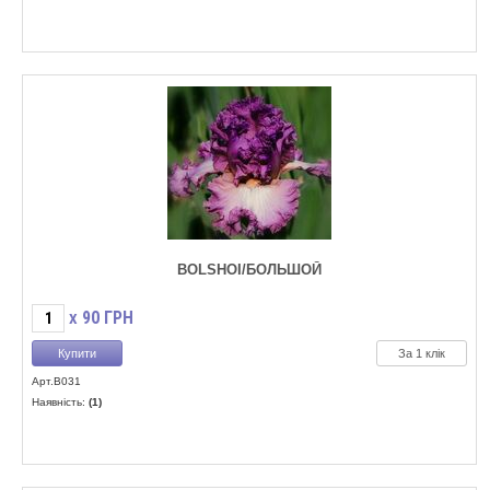
BOLSHOI/БОЛЬШОЙ
90
ГРН
X
За 1 клік
Арт.B031
Наявність:
(1)