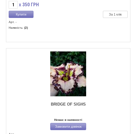
350
ГРН
X
За 1 клік
Арт. -
Наявність:
(2)
BRIDGE OF SIGHS
Немає в наявності
Замовити дзвінок