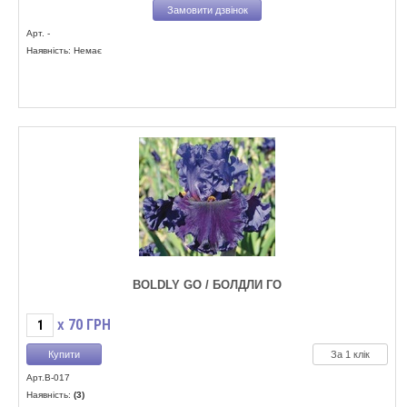
Замовити дзвінок
Арт. -
Наявність: Немає
BOLDLY GO / БОЛДЛИ ГO
70
ГРН
X
За 1 клік
Арт.B-017
Наявність:
(3)