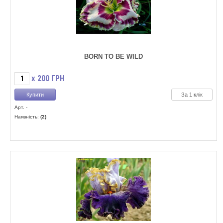
BORN TO BE WILD
200
ГРН
X
За 1 клік
Арт. -
Наявність:
(2)