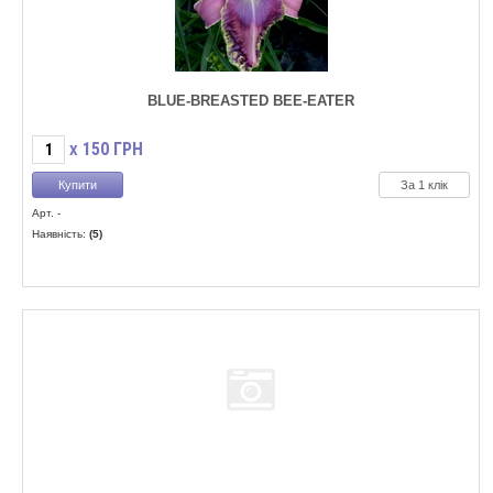
BLUE-BREASTED BEE-EATER
150
ГРН
X
За 1 клік
Арт. -
Наявність:
(5)