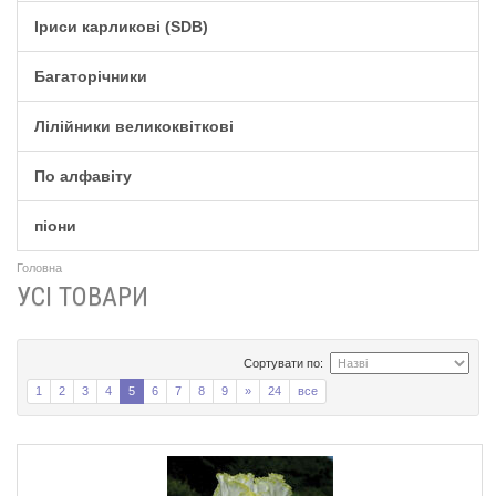
Іриси карликові (SDB)
Багаторічники
Лілійники великоквіткові
По алфавіту
піони
Головна
УСІ ТОВАРИ
Сортувати по:
1
2
3
4
5
6
7
8
9
»
24
все