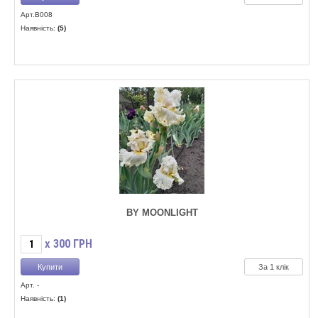
Арт.B008
Наявність:
(5)
BY MOONLIGHT
300
ГРН
X
За 1 клік
Арт. -
Наявність:
(1)