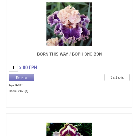
BORN THIS WAY / БОРН ЗИС ВЭЙ
80
ГРН
X
За 1 клік
Арт.B-013
Наявність:
(5)