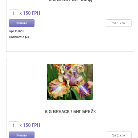
150
ГРН
X
За 1 клік
Арт.B-023
Наявність:
(3)
BIG BREACK / БИГ БРЕЙК
150
ГРН
X
За 1 клік