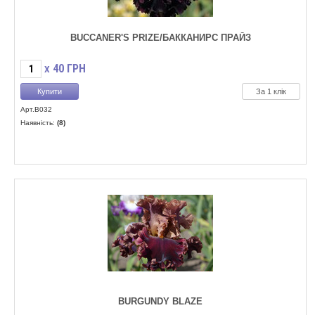
BUCCANER'S PRIZE/БАККАНИРС ПРАЙЗ
40
ГРН
X
За 1 клік
Арт.B032
Наявність:
(8)
BURGUNDY BLAZE