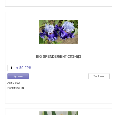
BIG SPENDER/БИГ СПЭНДЭ
80
ГРН
X
За 1 клік
Арт.B-032
Наявність:
(5)