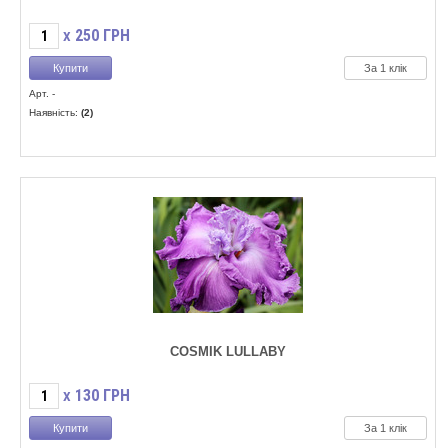
250
ГРН
X
За 1 клік
Арт. -
Наявність:
(2)
COSMIK LULLABY
130
ГРН
X
За 1 клік