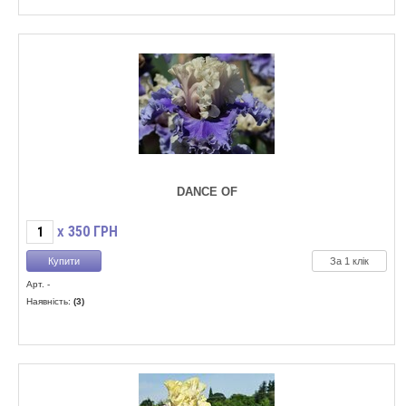
DANCE OF
350
ГРН
X
За 1 клік
Арт. -
Наявність:
(3)