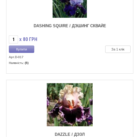
DASHING SQUIRE / ДЭШИНГ СКВАЙЕ
80
ГРН
X
За 1 клік
Арт.D-017
Наявність:
(5)
DAZZLE / ДЭЗЛ