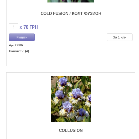
COLD FUSION / КОЛТ ФУЗИОН
70
ГРН
X
За 1 клік
Арт.C006
Наявність:
(4)
COLLUSION