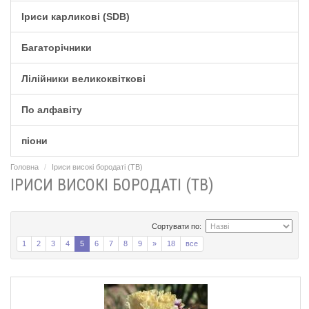
Іриси карликові (SDB)
Багаторічники
Лілійники великоквіткові
По алфавіту
піони
Головна
Іриси високі бородаті (TB)
ІРИСИ ВИСОКІ БОРОДАТІ (TB)
Сортувати по:
1
2
3
4
5
6
7
8
9
»
18
все