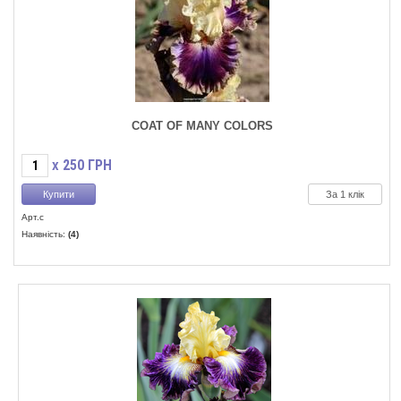
COAT OF MANY COLORS
250
ГРН
X
За 1 клік
Арт.с
Наявність:
(4)