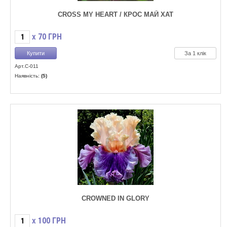
CROSS MY HEART / КРОС МАЙ ХАТ
70
ГРН
X
За 1 клік
Арт.C-011
Наявність:
(5)
CROWNED IN GLORY
100
ГРН
X