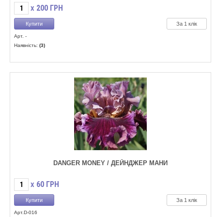
200
ГРН
X
За 1 клік
Арт. -
Наявність:
(3)
DANGER MONEY / ДЕЙНДЖЕР МАНИ
60
ГРН
X
За 1 клік
Арт.D-016