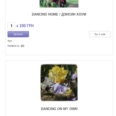
DANCING HOME / ДЭНСИН ХОУМ
200
ГРН
X
За 1 клік
Арт. -
Наявність:
(2)
DANCING ON MY OWN