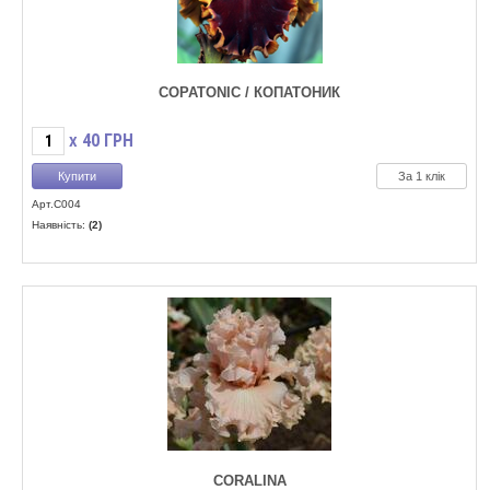
COPATONIC / КОПАТОНИК
40
ГРН
X
За 1 клік
Арт.C004
Наявність:
(2)
CORALINA