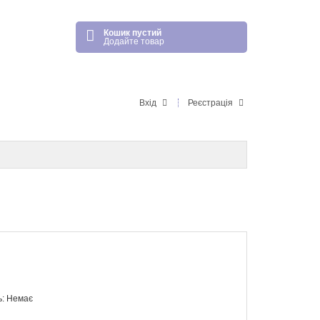
Кошик пустий
Додайте товар
Вхід
Реєстрація
ь: Немає