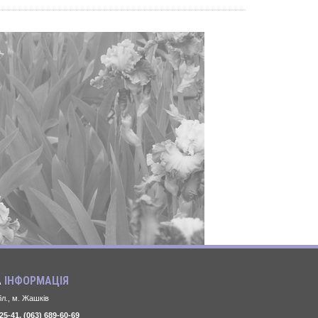
А
ІНФОРМАЦІЯ
л., м. Жашків
25-41, (063) 689-60-69