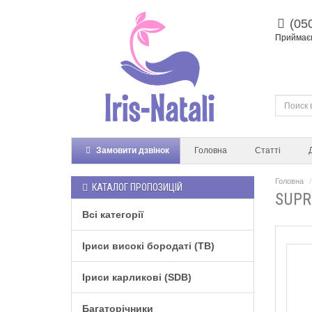
(05
Приймаєм
Замовити дзвінок
Головна
Статті
Головна
КАТАЛОГ ПРОПОЗИЦІЙ
SUPR
Всі категорії
Іриси високі бородаті (TB)
Іриси карликові (SDB)
Багаторічники