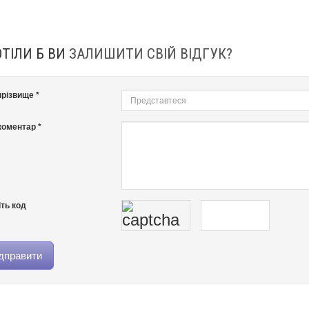
ОТІЛИ Б ВИ
ЗАЛИШИТИ СВІЙ ВІДГУК?
 прізвище *
оментар *
ть код