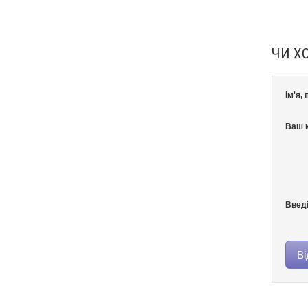
ЧИ Х
Ім'я,
Ваш к
Введі