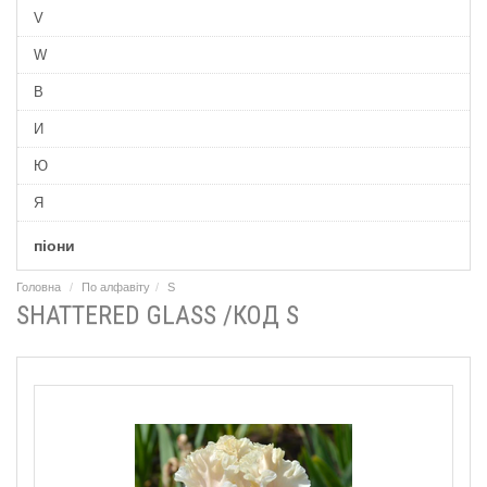
V
W
В
И
Ю
Я
піони
Головна
По алфавіту
S
SHATTERED GLASS /КОД S