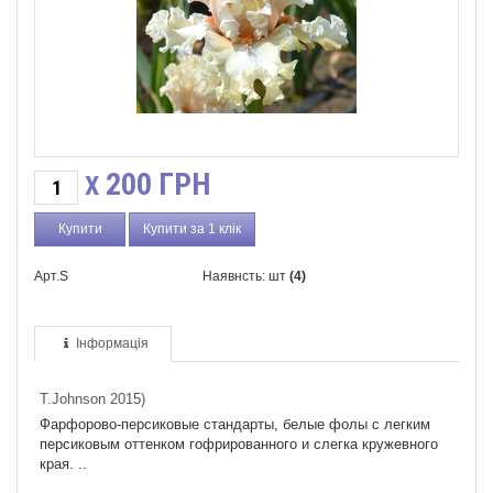
200
ГРН
X
Купити за 1 клік
Арт.S
Наявнсть: шт
(4)
Інформація
T.Johnson 2015)
Фарфорово-персиковые стандарты, белые фолы с легким
персиковым оттенком гофрированного и слегка кружевного
края. ..