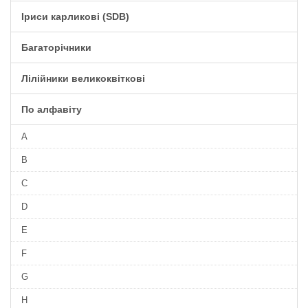
Іриси карликові (SDB)
Багаторічники
Лілійники великоквіткові
По алфавіту
A
B
C
D
E
F
G
H