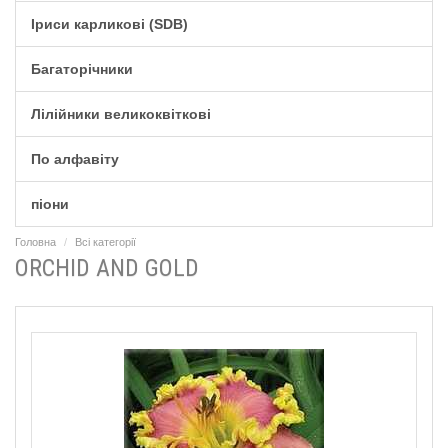
Іриси карликові (SDB)
Багаторічники
Лілійники великоквіткові
По алфавіту
піони
Головна
Всі категорії
ORCHID AND GOLD