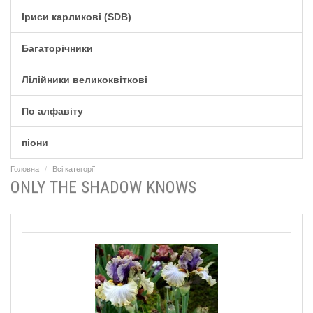
Іриси карликові (SDB)
Багаторічники
Лілійники великоквіткові
По алфавіту
піони
Головна
Всі категорії
ONLY THE SHADOW KNOWS