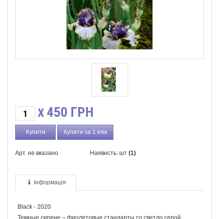
450
ГРН
X
Купити за 1 клік
Арт. не вказано
Наявнсть: шт
(1)
Інформація
Black - 2020
Темные сирене – фиолетовые стандарты со светло серой