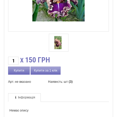
150
ГРН
X
Купити за 1 клік
Арт. не вказано
Наявнсть: шт
(3)
Інформація
Немає опису