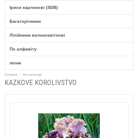
Іриси карликові (SDB)
Багаторічники
Лілійники великоквіткові
По алфавіту
піони
Головна
Всі категорії
KAZKOVE KOROLIVSTVO