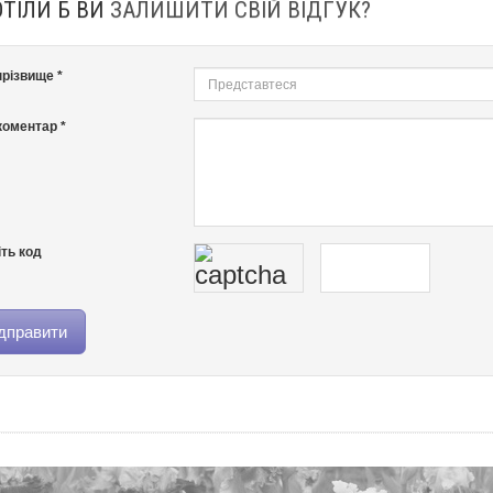
ОТІЛИ Б ВИ
ЗАЛИШИТИ СВІЙ ВІДГУК?
 прізвище *
оментар *
ть код