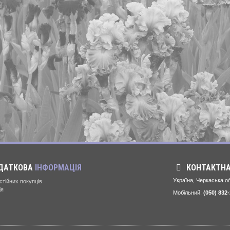
ДАТКОВА
ІНФОРМАЦІЯ
КОНТАКТН
Україна, Черкаська об
стійних покупців
ія
Мобільний:
(050) 832-