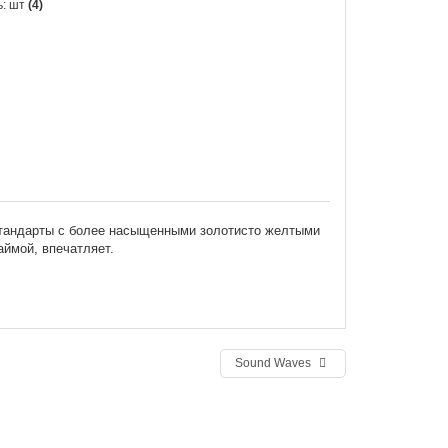
ь: шт
(4)
 стандарты с более насыщенными золотисто желтыми
аймой, впечатляет.
Sound Waves