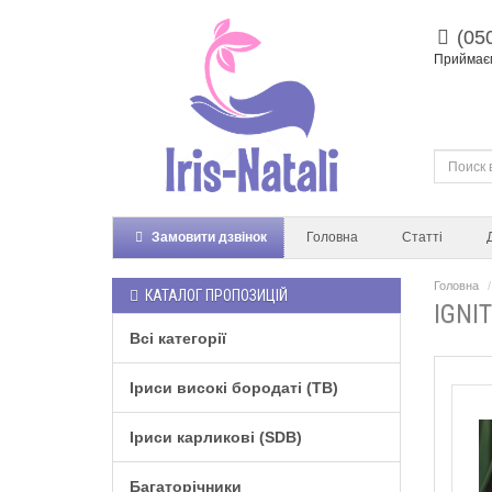
(05
Приймаєм
Замовити дзвінок
Головна
Статті
Головна
КАТАЛОГ ПРОПОЗИЦІЙ
IGNI
Всі категорії
Іриси високі бородаті (TB)
Іриси карликові (SDB)
Багаторічники