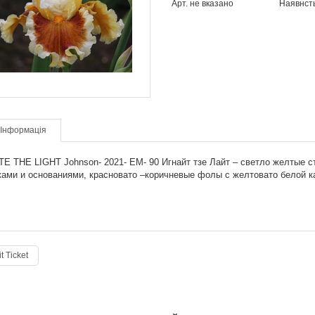
Арт. не вказано
Наявнст
Інформація
TE THE LIGHT Johnson- 2021- EM- 90 Игнайт тзе Лайт – светло желтые
ками и основаниями, красновато –коричневые фолы с желтовато белой к
t Ticket