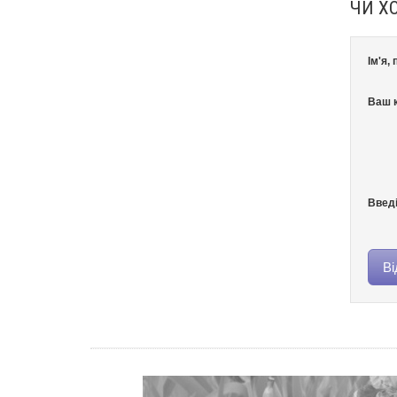
ЧИ Х
Ім'я,
Ваш к
Введі