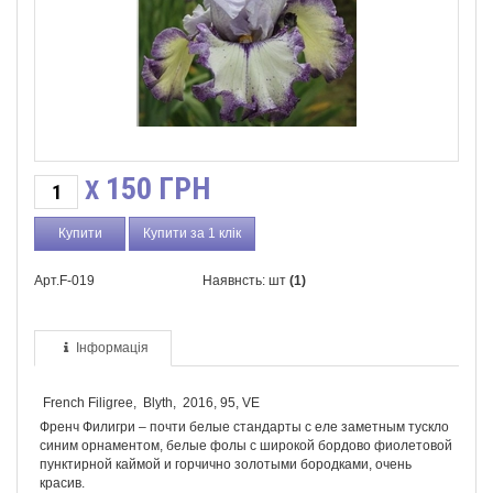
150
ГРН
X
Купити за 1 клік
Арт.F-019
Наявнсть: шт
(1)
Інформація
French Filigree,
Blyth,
2016, 95, VE
Френч Филигри – почти белые стандарты с еле заметным тускло
синим орнаментом, белые фолы с широкой бордово фиолетовой
пунктирной каймой и горчично золотыми бородками, очень
красив.