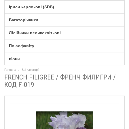
Іриси карликові (SDB)
Багаторічники
Лілійники великоквіткові
По алфавіту
піони
Головна
Всі категорії
FRENCH FILIGREE / ФРЕНЧ ФИЛИГРИ /
КОД F-019