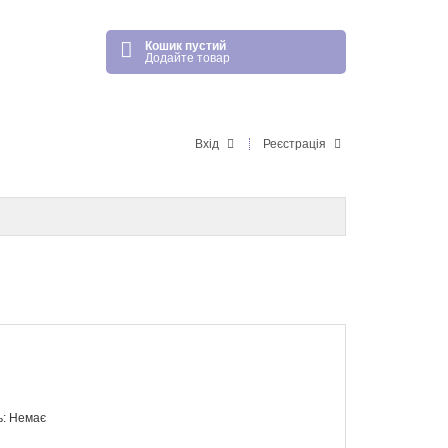
Кошик пустий
Додайте товар
Вхід
Реєстрація
ь: Немає