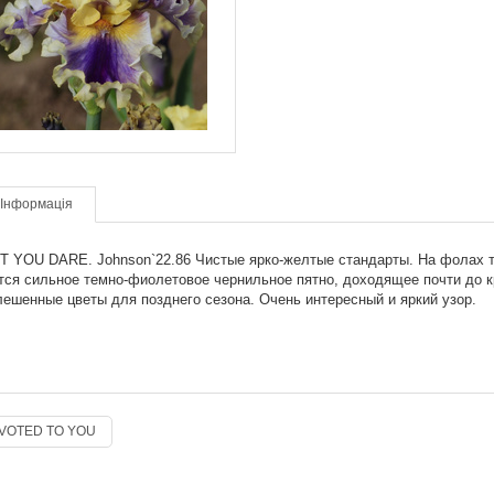
Інформація
T YOU DARE.
Johnson`22.86
Чистые ярко-желтые стандарты. На фолах т
тся сильное темно-фиолетовое чернильное пятно, доходящее почти до к
лешенные цветы для позднего сезона. Очень интересный и яркий узор.
VOTED TO YOU