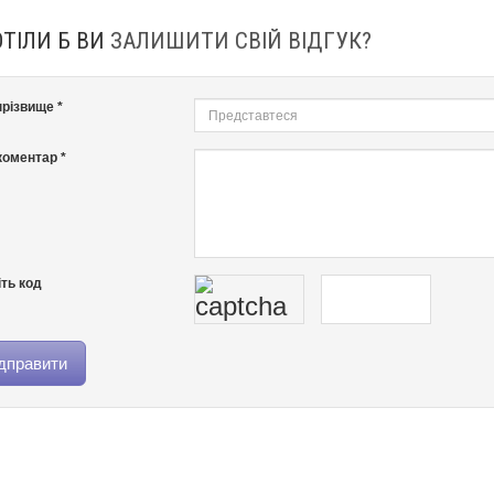
ОТІЛИ Б ВИ
ЗАЛИШИТИ СВІЙ ВІДГУК?
 прізвище *
оментар *
ть код