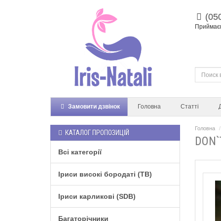
(05
Приймаєм
Замовити дзвінок
Головна
Статті
Головна
КАТАЛОГ ПРОПОЗИЦІЙ
DON`
Всі категорії
Іриси високі бородаті (TB)
Іриси карликові (SDB)
Багаторічники