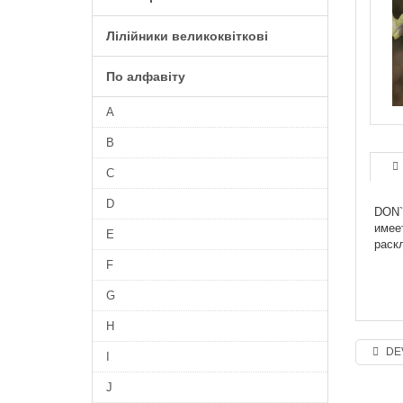
Лілійники великоквіткові
По алфавіту
A
B
C
D
DON`
имее
E
раск
F
G
H
DE
I
J