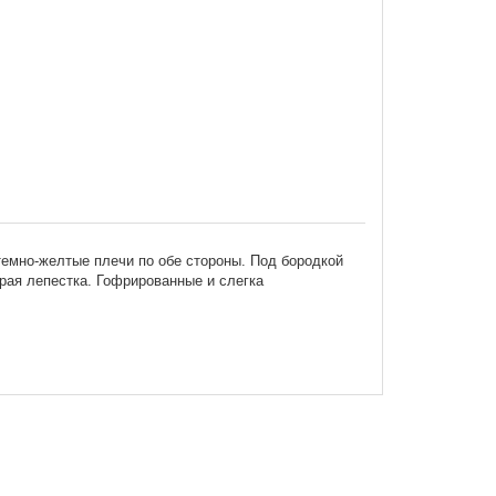
емно-желтые плечи по обе стороны. Под бород
кой
рая лепестка. Гофрированные и слегка