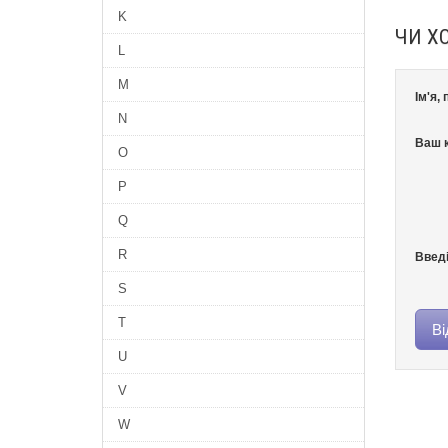
K
ЧИ Х
L
M
Ім'я,
N
Ваш к
O
P
Q
R
Введі
S
T
U
V
W