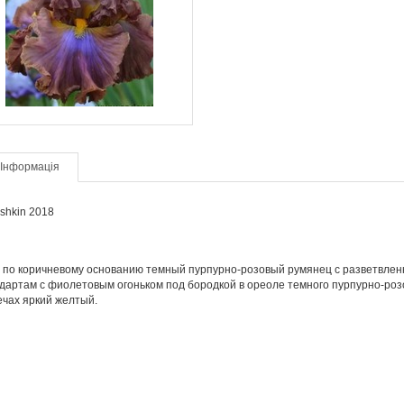
Інформація
oshkin 2018
– по
коричневому основанию темный пурпурно
-
розовый румянец
с
разветвле
дартам
с
фиолетовым огоньком
под
бородкой
в
ореоле темного пурпурно
-
роз
ечах яркий
желтый.