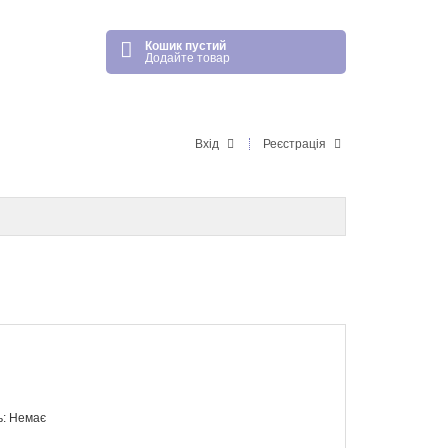
Кошик пустий
Додайте товар
Вхід
Реєстрація
ь: Немає