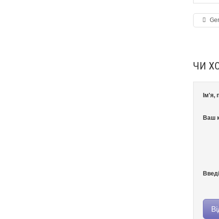
Gem
ЧИ Х
Ім'я,
Ваш к
Введі