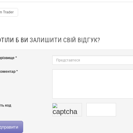
 Trader
ОТІЛИ Б ВИ
ЗАЛИШИТИ СВІЙ ВІДГУК?
 прізвище *
оментар *
ть код