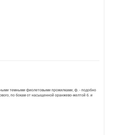
нными темными фиолетовыми прожилками
,
ф
. -
подобно
ового
, по
бокам
от
насыщенной оранжево
-
желтой б
. и