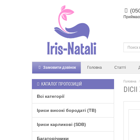
(05
Приймаєм
Замовити дзвінок
Головна
Статті
Головна
КАТАЛОГ ПРОПОЗИЦІЙ
DICII
Всі категорії
Іриси високі бородаті (TB)
Іриси карликові (SDB)
Багаторічники