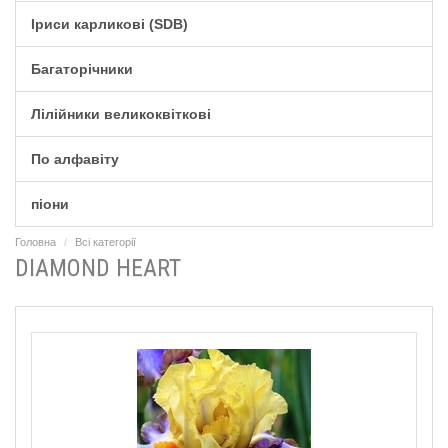
Іриси карликові (SDB)
Багаторічники
Лілійники великоквіткові
По алфавіту
піони
Головна
Всі категорії
DIAMOND HEART