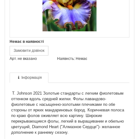
Немає в наявності
Замовити дзвінок
Арт. не вказано
Наявнсть: Немає
Інформація
T. Johnson 2021 Золотые стандарты с легким фиолетовым
оттенком вдоль средней жилки. Фолы лавандово-
фиолетовые с насыщенно-золотыми плечиками по обе
стороны от ярких мандариновых бород. Коричневая полоса
по краю фолов оживляет всю картину. Широкие
перекрывающиеся фолы, легкий в выращивании и обильно
цветущий, Diamond Heart ("Алмазное Сердце")- желанное
дополнение к раннему сезону.