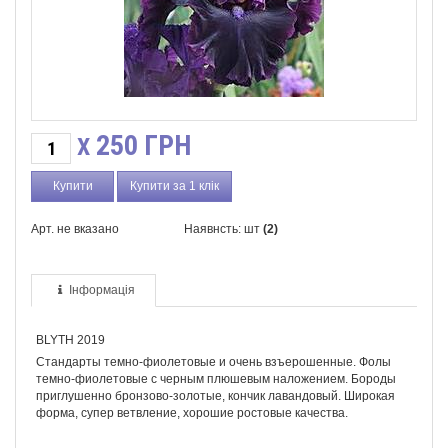
250
ГРН
X
Купити за 1 клік
Арт. не вказано
Наявнсть: шт
(2)
Інформація
BLYTH 2019
Стандарты темно-фиолетовые и очень взъерошенные. Фолы
темно-фиолетовые с черным плюшевым наложением. Бороды
приглушенно бронзово-золотые, кончик лавандовый. Широкая
форма, супер ветвление, хорошие ростовые качества.