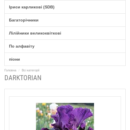
Іриси карликові (SDB)
Багаторічники
Лілійники великоквіткові
По алфавіту
піони
Головна
Всі категорії
DARKTORIAN