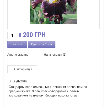
200
ГРН
X
Купити за 1 клік
Арт. не вказано
Наявнсть: шт
(2)
Інформація
B. Blyth'2016
Стандарты бело-сливочные с лимоным вливанием по
средней жилке. Фолы красно-бордовые с белым
жилкованием на плечах. бородки ярко-золотые.