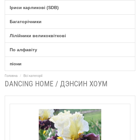
Іриси карликові (SDB)
Багаторічники
Лілійники великоквіткові
По алфавіту
піони
Головна
Всі категорії
DANCING HOME / ДЭНСИН ХОУМ