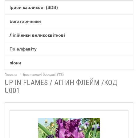
Іриси карликові (SDB)
Багаторічники
Лілійники великоквіткові
По алфавіту
піони
Головна
Іриси високі бородаті (TB)
UP IN FLAMES / АП ИН ФЛЕЙМ /КОД
U001