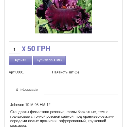
50
ГРН
X
Купити за 1 клік
Арт.U001
Наявнсть: шт
(5)
Інформація
Johnson 10 M 95 HM-12
Стандарты фиолетово-розовые, фолы бархатные, темно-
гранатовые с тонкой розовой каймой, под оранжево-рыжими
бородами белые прожилки, гофрированный, кружевной
красавец.