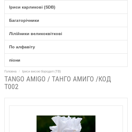
Іриси карликові (SDB)
Багаторічники
Лілійники великоквіткові
По алфавіту
піони
Головна
Іриси високі бородаті (TB)
TANGO AMIGO / ТАНГО АМИГО /КОД
T002