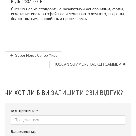
Blyth. 2007. 90. E.
Снежно-белые стандарты с розоватыми основаниями, фолы,
сочетание светло-кофейного и зеленовато-желтого, покрыты
.
более темными кофейными прожилками
Super Hero / Супер Хиро
TUSCAN SUMMER / ТАСКЕН САММЕР
ЧИ ХОТІЛИ Б ВИ
ЗАЛИШИТИ СВІЙ ВІДГУК?
Ім'я, прізвище *
Ваш коментар *