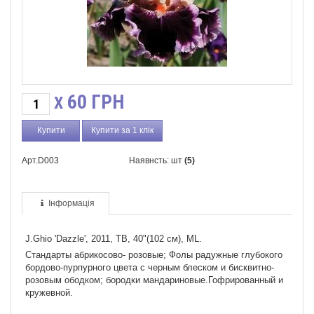
60
ГРН
X
Купити за 1 клік
Арт.D003
Наявнсть: шт
(5)
Інформація
J.Ghio 'Dazzle', 2011, TB, 40"(102 cм), ML.
Стандарты абрикосово- розовые; Фолы радужные глубокого
бордово-пурпурного цвета с черным блеском и бисквитно-
розовым ободком; бородки мандариновые.Гофрированный и
кружевной.