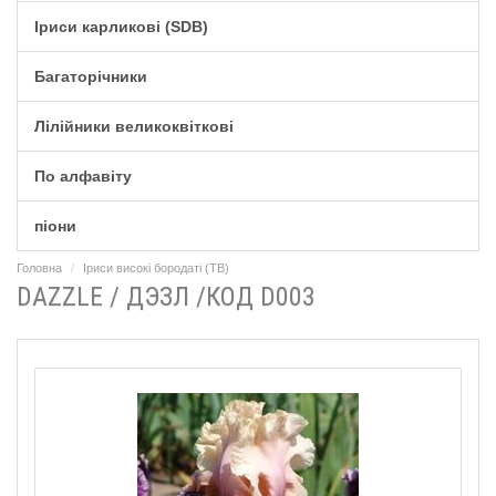
Іриси карликові (SDB)
Багаторічники
Лілійники великоквіткові
По алфавіту
піони
Головна
Іриси високі бородаті (TB)
DAZZLE / ДЭЗЛ /КОД D003