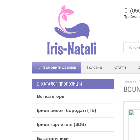
(05
Приймаєм
Замовити дзвінок
Головна
Статті
Головна
КАТАЛОГ ПРОПОЗИЦІЙ
BOUN
Всі категорії
Іриси високі бородаті (TB)
Іриси карликові (SDB)
Багаторічники