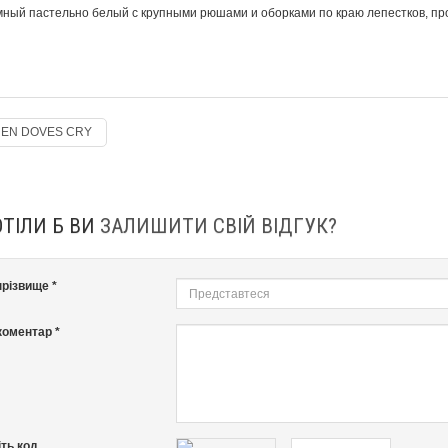
ный пастельно белый с крупными рюшами и оборками по краю лепестков, про
EN DOVES CRY
ОТІЛИ Б ВИ
ЗАЛИШИТИ СВІЙ ВІДГУК?
 прізвище *
оментар *
ть код