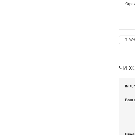
Огром
WH
ЧИ Х
Ім'я,
Ваш к
Введі