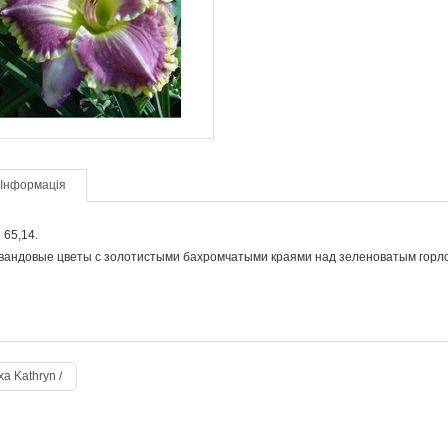
Інформація
65,14.
ндовые цветы с золотистыми бахромчатыми краями над зеленоватым горл
xa Kathryn /