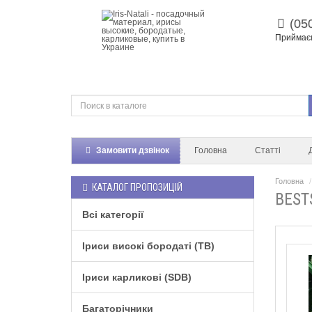
(05
Приймаєм
Замовити дзвінок
Головна
Статті
Головна
КАТАЛОГ ПРОПОЗИЦІЙ
BEST
Всі категорії
Іриси високі бородаті (TB)
Іриси карликові (SDB)
Багаторічники