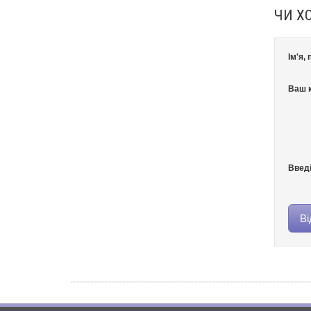
ЧИ Х
Ім'я,
Ваш к
Введі