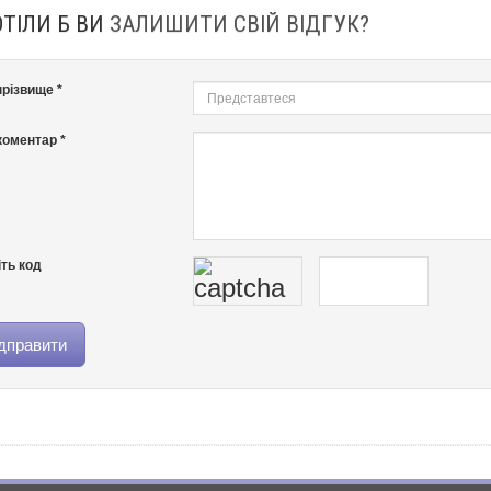
ОТІЛИ Б ВИ
ЗАЛИШИТИ СВІЙ ВІДГУК?
 прізвище *
оментар *
ть код