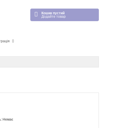
Кошик пустий
Додайте товар
трація
ь: Немає