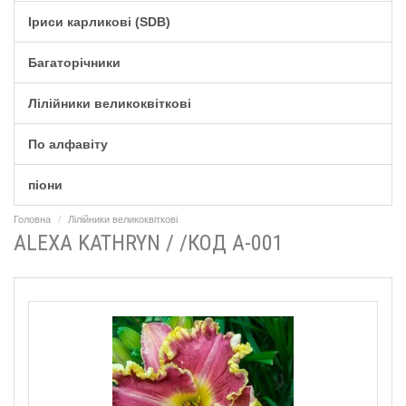
Іриси карликові (SDB)
Багаторічники
Лілійники великоквіткові
По алфавіту
піони
Головна
Лілійники великоквіткові
ALEXA KATHRYN / /КОД А-001