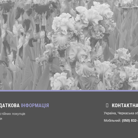
ДАТКОВА
ІНФОРМАЦІЯ
КОНТАКТН
Україна, Черкаська об
стійних покупців
ія
Мобільний:
(050) 832-