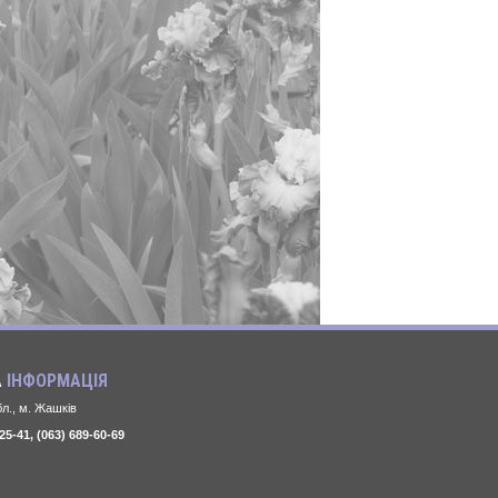
А
ІНФОРМАЦІЯ
л., м. Жашків
25-41, (063) 689-60-69