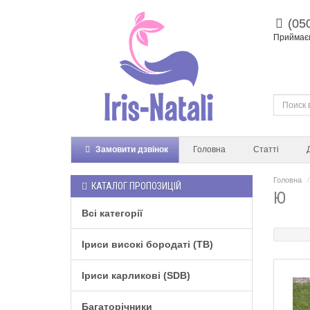
(05
Приймаєм
Замовити дзвінок
Головна
Статті
Головна
КАТАЛОГ ПРОПОЗИЦІЙ
Ю
Всі категорії
Іриси високі бородаті (TB)
Іриси карликові (SDB)
Багаторічники