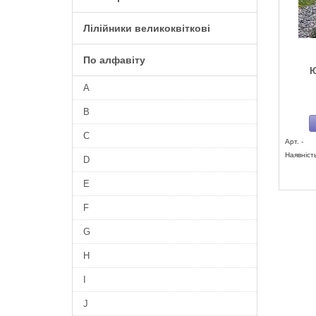
Лілійники великоквіткові
По алфавіту
Ю
A
B
C
Арт. -
Наявніст
D
E
F
G
H
I
J