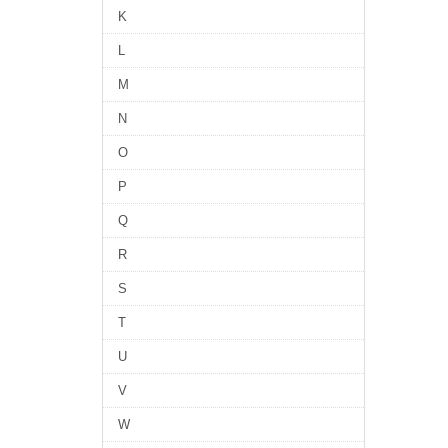
K
L
M
N
O
P
Q
R
S
T
U
V
W